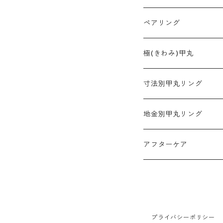
ペアリング
2mm幅
極(きわみ)甲丸
3mm幅
寸法別甲丸リング
4mm幅
2mm幅
地金別甲丸リング
5mm幅
3mm幅
プラチナ900
アフターケア
6mm幅
4mm幅
K18ゴールド
10mm幅
5mm幅
K18ホワイトゴールド
プライバシーポリシー