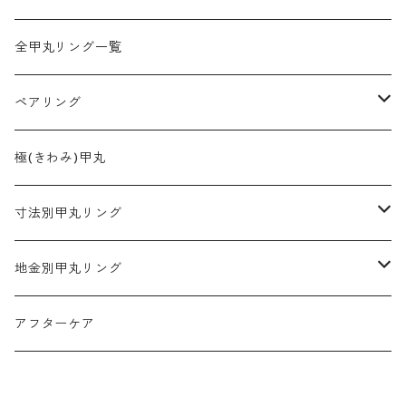
全甲丸リング一覧
ペアリング
2mm幅
極(きわみ)甲丸
3mm幅
寸法別甲丸リング
4mm幅
2mm幅
地金別甲丸リング
5mm幅
3mm幅
プラチナ900
アフターケア
6mm幅
4mm幅
K18ゴールド