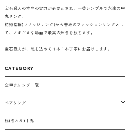
宝石職人の本当の実力が必要とされ、一番シンプルで永遠の甲
丸リング。
結婚指輪(マリッジリング)から普段のファッションリングとし
て、さまざまな場面で最高の輝きを放ちます。
宝石職人が、魂を込めて１本１本丁寧にお届けします。
CATEGORY
全甲丸リング一覧
ペアリング
2mm幅
極(きわみ)甲丸