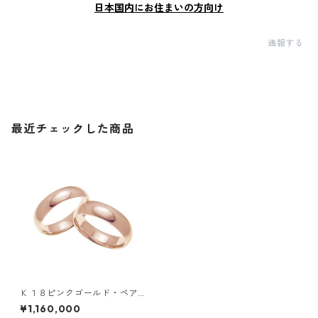
日本国内にお住まいの方向け
通報する
最近チェックした商品
Ｋ１８ピンクゴールド・ペア
リング・６ｍｍ幅・甲丸リン
¥1,160,000
グ