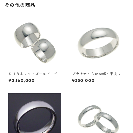
その他の商品
Ｋ１８ホワイトゴールド・ペ
プラチナ・６ｍｍ幅・甲丸リ
アリング・１０ｍｍ幅・甲丸
ング
¥2,160,000
¥350,000
リング