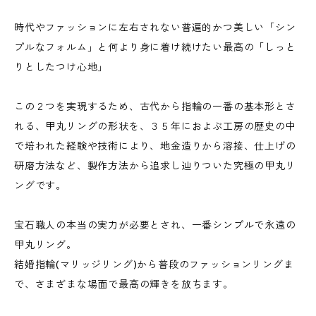
時代やファッションに左右されない普遍的かつ美しい「シン
プルなフォルム」と何より身に着け続けたい最高の「しっと
りとしたつけ心地」
この２つを実現するため、古代から指輪の一番の基本形とさ
れる、甲丸リングの形状を、３５年におよぶ工房の歴史の中
で培われた経験や技術により、地金造りから溶接、仕上げの
研磨方法など、製作方法から追求し辿りついた究極の甲丸リ
ングです。
宝石職人の本当の実力が必要とされ、一番シンプルで永遠の
甲丸リング。
結婚指輪(マリッジリング)から普段のファッションリングま
で、さまざまな場面で最高の輝きを放ちます。