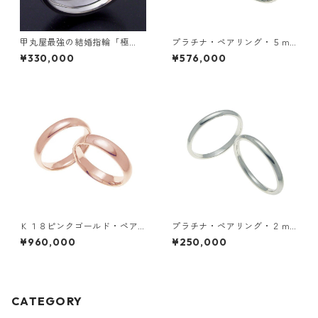
甲丸屋最強の結婚指輪「極
プラチナ・ペアリング・５ｍ
（きわみ）甲丸 type 3」
ｍ幅・甲丸リング
¥330,000
¥576,000
Ｋ１８ピンクゴールド・ペア
プラチナ・ペアリング・２ｍ
リング・５ｍｍ幅・甲丸リン
ｍ幅・甲丸リング
¥960,000
¥250,000
グ
CATEGORY