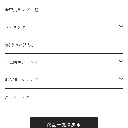
全甲丸リング一覧
ペアリング
2mm幅
極(きわみ)甲丸
3mm幅
寸法別甲丸リング
4mm幅
2mm幅
地金別甲丸リング
5mm幅
3mm幅
プラチナ900
アフターケア
6mm幅
4mm幅
K18ゴールド
商品一覧に戻る