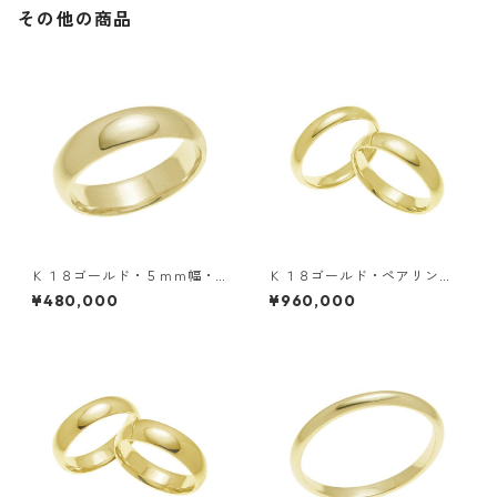
その他の商品
Ｋ１８ゴールド・５ｍｍ幅・
Ｋ１８ゴールド・ペアリン
甲丸リング
グ・５ｍｍ幅・甲丸リング
¥480,000
¥960,000