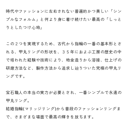
時代やファッションに左右されない普遍的かつ美しい「シン
プルなフォルム」と何より身に着け続けたい最高の「しっと
りとしたつけ心地」
この２つを実現するため、古代から指輪の一番の基本形とさ
れる、甲丸リングの形状を、３５年におよぶ工房の歴史の中
で培われた経験や技術により、地金造りから溶接、仕上げの
研磨方法など、製作方法から追求し辿りついた究極の甲丸リ
ングです。
宝石職人の本当の実力が必要とされ、一番シンプルで永遠の
甲丸リング。
結婚指輪(マリッジリング)から普段のファッションリングま
で、さまざまな場面で最高の輝きを放ちます。