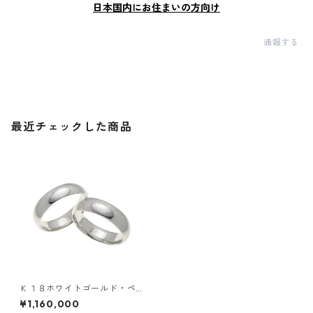
日本国内にお住まいの方向け
通報する
最近チェックした商品
Ｋ１８ホワイトゴールド・ペ
アリング・６ｍｍ幅・甲丸リ
¥1,160,000
ング