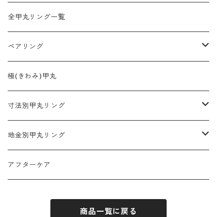
全甲丸リング一覧
ペアリング
2mm幅
極(きわみ)甲丸
3mm幅
寸法別甲丸リング
4mm幅
2mm幅
地金別甲丸リング
5mm幅
3mm幅
プラチナ900
アフターケア
6mm幅
4mm幅
K18ゴールド
商品一覧に戻る