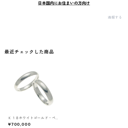
日本国内にお住まいの方向け
通報する
最近チェックした商品
Ｋ１８ホワイトゴールド・ペ
アリング・４ｍｍ幅・甲丸リ
¥700,000
ング