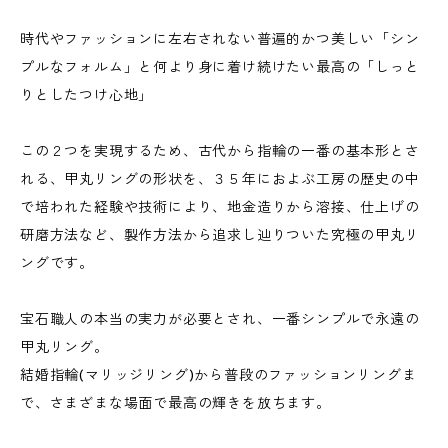
時代やファッションに左右されない普遍的かつ美しい「シン
プルなフォルム」と何より身に着け続けたい最高の「しっと
りとしたつけ心地」
この２つを実現するため、古代から指輪の一番の基本形とさ
れる、甲丸リングの形状を、３５年におよぶ工房の歴史の中
で培われた経験や技術により、地金造りから溶接、仕上げの
研磨方法など、製作方法から追求し辿りついた究極の甲丸リ
ングです。
宝石職人の本当の実力が必要とされ、一番シンプルで永遠の
甲丸リング。
結婚指輪(マリッジリング)から普段のファッションリングま
で、さまざまな場面で最高の輝きを放ちます。