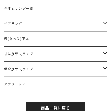
全甲丸リング一覧
ペアリング
2mm幅
極(きわみ)甲丸
3mm幅
寸法別甲丸リング
4mm幅
2mm幅
地金別甲丸リング
5mm幅
3mm幅
プラチナ900
アフターケア
6mm幅
4mm幅
K18ゴールド
商品一覧に戻る