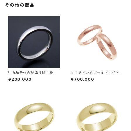
その他の商品
甲丸屋最強の結婚指輪「極
Ｋ１８ピンクゴールド・ペア
（きわみ）甲丸 type 1」
リング・４ｍｍ幅・甲丸リン
¥200,000
¥700,000
グ