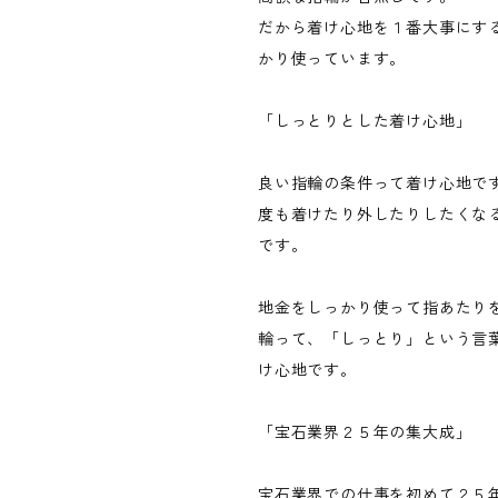
だから着け心地を１番大事にす
かり使っています。
「しっとりとした着け心地」
良い指輪の条件って着け心地で
度も着けたり外したりしたくな
です。
地金をしっかり使って指あたり
輪って、「しっとり」という言
け心地です。
「宝石業界２５年の集大成」
宝石業界での仕事を初めて２５