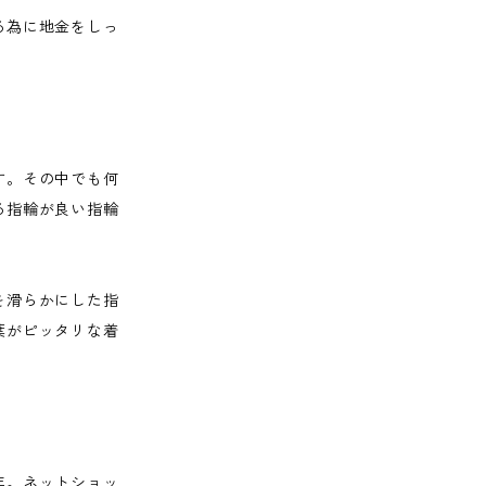
る為に地金をしっ
す。その中でも何
る指輪が良い指輪
を滑らかにした指
葉がピッタリな着
年。ネットショッ