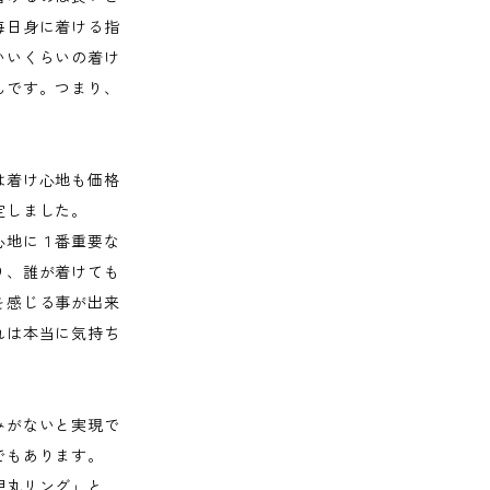
毎日身に着ける指
いいくらいの着け
んです。つまり、
は着け心地も価格
定しました。
心地に１番重要な
り、誰が着けても
を感じる事が出来
れは本当に気持ち
みがないと実現で
でもあります。
甲丸リング」と