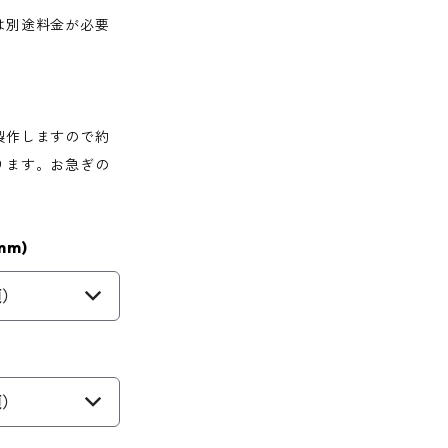
は別途料金が必要
製作しますので約
ります。お急ぎの
m)
須）
須）