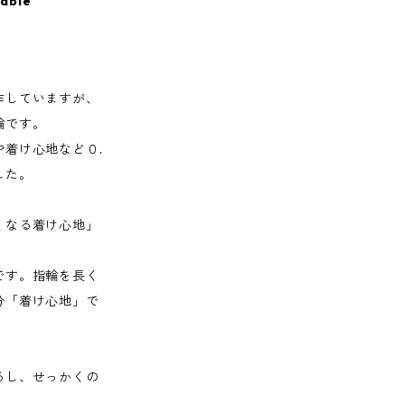
lable
作していますが、
輪です。
着け心地など０.
した。
くなる着け心地」
です。指輪を長く
分「着け心地」で
るし、せっかくの