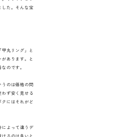
ました。そんな宝
「甲丸リング」と
ンがあります。と
番なのです。
いうのは価格の問
使わず安く見せる
ボクにはそれがど
分によって違うデ
着けるのは良いと