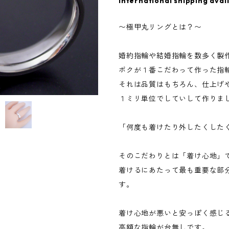
International shipping avai
〜極甲丸リングとは？〜
婚約指輪や結婚指輪を数多く製
ボクが１番こだわって作った指
それは品質はもちろん、仕上げや
１ミリ単位でしていして作りま
「何度も着けたり外したくした
そのこだわりとは「着け心地」
着けるにあたって最も重要な部
す。
着け心地が悪いと安っぽく感じ
高額な指輪が台無しです。