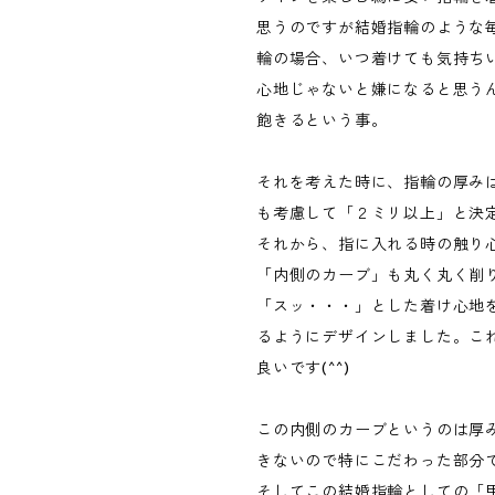
思うのですが結婚指輪のような
輪の場合、いつ着けても気持ち
心地じゃないと嫌になると思う
飽きるという事。
それを考えた時に、指輪の厚み
も考慮して「２ミリ以上」と決
それから、指に入れる時の触り
「内側のカーブ」も丸く丸く削
「スッ・・・」とした着け心地
るようにデザインしました。こ
良いです(^^)
この内側のカーブというのは厚
きないので特にこだわった部分
そしてこの結婚指輪としての「