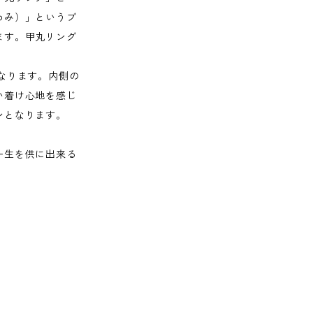
わみ）」というブ
ます。甲丸リング
なります。内側の
い着け心地を感じ
ンとなります。
一生を供に出来る