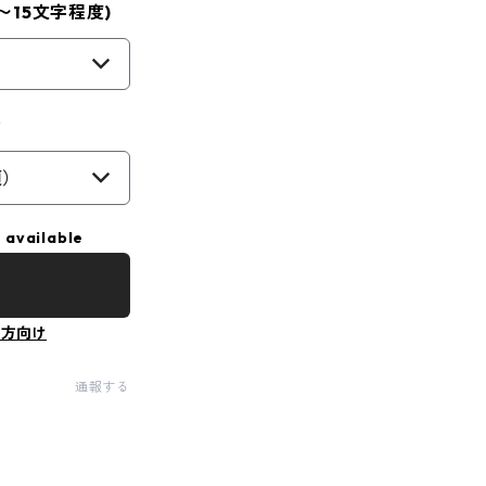
〜15文字程度)
ン
須）
 available
の方向け
通報する