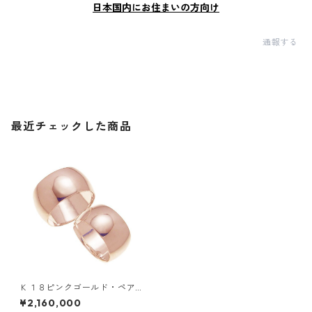
日本国内にお住まいの方向け
通報する
最近チェックした商品
Ｋ１８ピンクゴールド・ペア
リング・１０ｍｍ幅・甲丸リ
¥2,160,000
ング