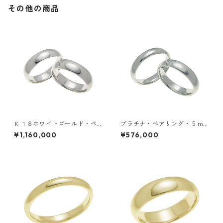
その他の商品
Ｋ１８ホワイトゴールド・ペ
プラチナ・ペアリング・５ｍ
アリング・６ｍｍ幅・甲丸リ
ｍ幅・甲丸リング
¥1,160,000
¥576,000
ング