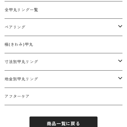
全甲丸リング一覧
ペアリング
2mm幅
極(きわみ)甲丸
3mm幅
寸法別甲丸リング
4mm幅
2mm幅
地金別甲丸リング
5mm幅
3mm幅
プラチナ900
アフターケア
6mm幅
4mm幅
K18ゴールド
商品一覧に戻る