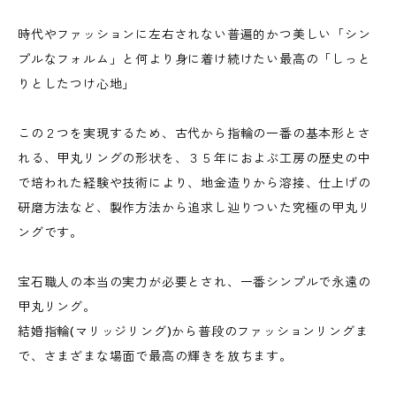
時代やファッションに左右されない普遍的かつ美しい「シン
プルなフォルム」と何より身に着け続けたい最高の「しっと
りとしたつけ心地」
この２つを実現するため、古代から指輪の一番の基本形とさ
れる、甲丸リングの形状を、３５年におよぶ工房の歴史の中
で培われた経験や技術により、地金造りから溶接、仕上げの
研磨方法など、製作方法から追求し辿りついた究極の甲丸リ
ングです。
宝石職人の本当の実力が必要とされ、一番シンプルで永遠の
甲丸リング。
結婚指輪(マリッジリング)から普段のファッションリングま
で、さまざまな場面で最高の輝きを放ちます。