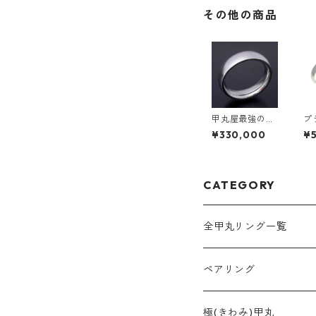
その他の商品
甲丸屋最強の結
プ
婚指輪「極（き
リ
¥330,000
¥
わみ）甲丸 ty
幅
pe 3」
CATEGORY
全甲丸リング一覧
ペアリング
2mm幅
極(きわみ)甲丸