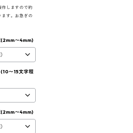
製作しますので約
ります。お急ぎの
2mm〜4mm)
須）
10〜15文字程
2mm〜4mm)
須）