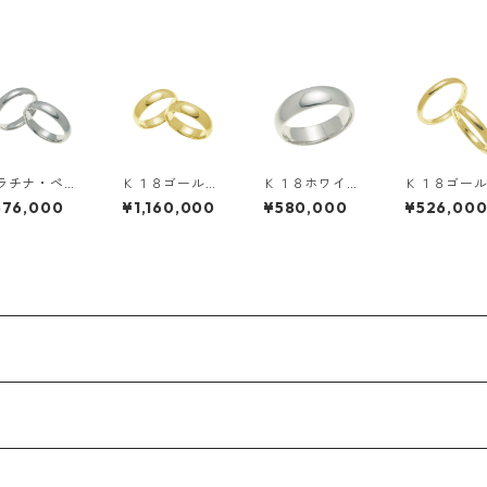
ラチナ・ペア
Ｋ１８ゴール
Ｋ１８ホワイト
Ｋ１８ゴー
ング・５ｍｍ
ド・ペアリン
ゴールド・６ｍ
ド・ペアリ
576,000
¥1,160,000
¥580,000
¥526,00
・甲丸リング
グ・６ｍｍ幅・
ｍ幅・甲丸リン
グ・３ｍｍ
甲丸リング
グ
甲丸リング