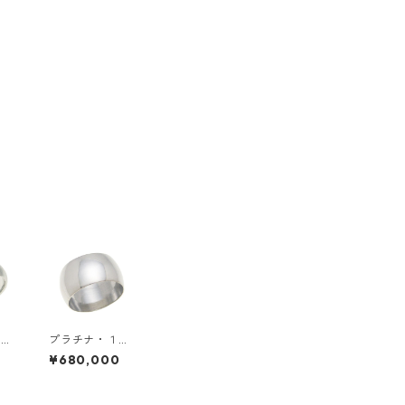
６ｍ
プラチナ・１０
リン
ｍｍ幅・甲丸リ
0
¥680,000
ング