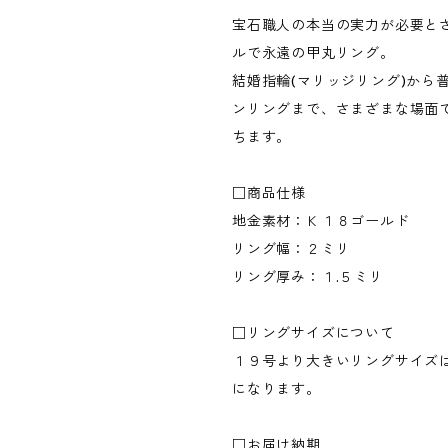
宝石職人の本当の実力が必要と
ルで永遠の甲丸リング。
結婚指輪(マリッジリング)から
ンリングまで、さまざまな場面
ちます。
□商品仕様
地金素材：Ｋ１８ゴールド
リング幅：２ミリ
リング厚み：１.５ミリ
□リングサイズについて
１９号より大きいリングサイズ
になります。
□お届け納期