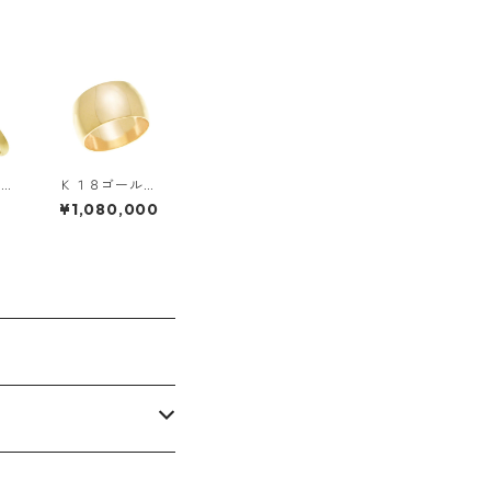
ル
Ｋ１８ゴール
ン
ド・１０ｍｍ
0
¥1,080,000
幅・
幅・甲丸リング