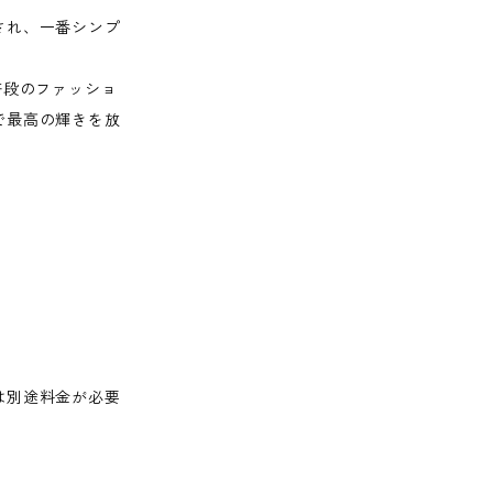
され、一番シンプ
普段のファッショ
で最高の輝きを放
は別途料金が必要