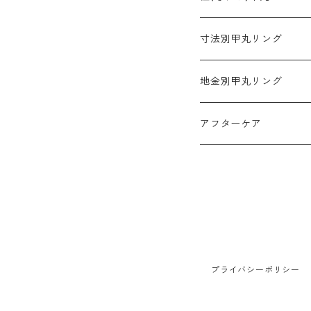
3mm幅
寸法別甲丸リング
4mm幅
2mm幅
地金別甲丸リング
5mm幅
3mm幅
プラチナ900
アフターケア
6mm幅
4mm幅
K18ゴールド
10mm幅
5mm幅
K18ホワイトゴールド
6mm幅
K18ピンクゴールド
プライバシーポリシー
10mm幅