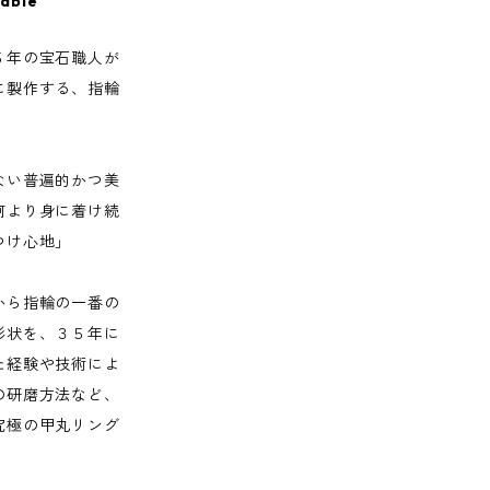
lable
５年の宝石職人が
に製作する、指輪
ない普遍的かつ美
何より身に着け続
つけ心地」
から指輪の一番の
形状を、３５年に
た経験や技術によ
の研磨方法など、
究極の甲丸リング