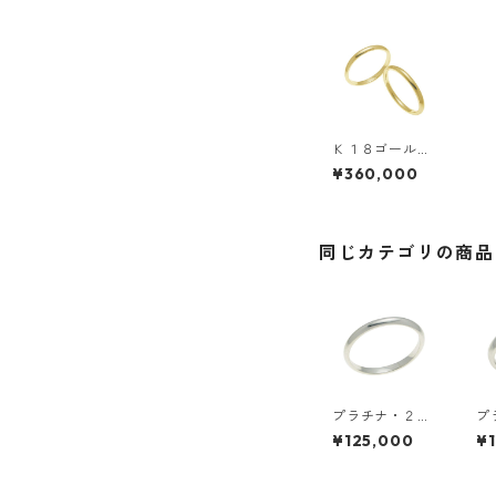
Ｋ１８ゴール
ド・ペアリン
¥360,000
グ・２ｍｍ幅・
甲丸リング
同じカテゴリの商品
プラチナ・２ｍ
プ
ｍ幅・甲丸リン
ｍ
¥125,000
¥
グ
グ