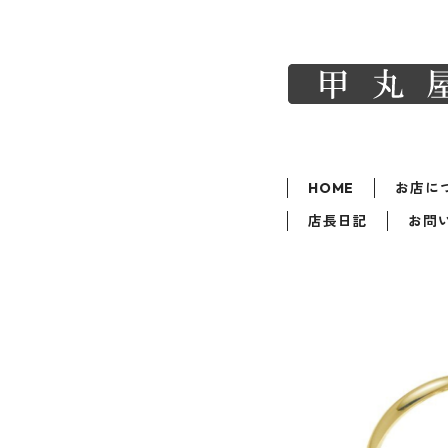
HOME
お店に
店長日記
お問