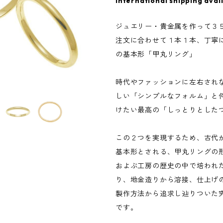
International shipping avai
ジュエリー・貴金属を作って３
注文に合わせて１本１本、丁寧
の基本形「甲丸リング」
時代やファッションに左右され
しい「シンプルなフォルム」と
けたい最高の「しっとりとした
この２つを実現するため、古代
基本形とされる、甲丸リングの
およぶ工房の歴史の中で培われ
り、地金造りから溶接、仕上げ
製作方法から追求し辿りついた
です。