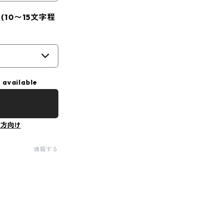
10〜15文字程
 available
の方向け
通報する