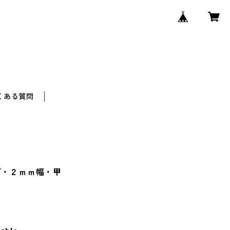
くある質問
グ・２ｍｍ幅・甲