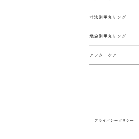
3mm幅
寸法別甲丸リング
4mm幅
2mm幅
地金別甲丸リング
5mm幅
3mm幅
プラチナ900
アフターケア
6mm幅
4mm幅
K18ゴールド
10mm幅
5mm幅
K18ホワイトゴールド
6mm幅
K18ピンクゴールド
プライバシーポリシー
10mm幅