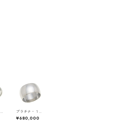
６ｍ
プラチナ・１０
リン
ｍｍ幅・甲丸リ
0
¥680,000
ング