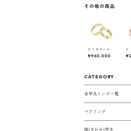
その他の商品
Ｋ１８ゴール
Ｋ
ド・ペアリン
ー
¥960,000
¥
グ・５ｍｍ幅・
幅
甲丸リング
CATEGORY
全甲丸リング一覧
ペアリング
2mm幅
極(きわみ)甲丸