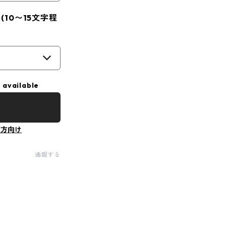
10〜15文字程
 available
の方向け
通報する