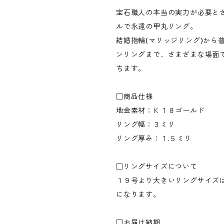
宝石職人の本当の実力が必要と
ルで永遠の甲丸リング。
結婚指輪(マリッジリング)から
ンリングまで、さまざまな場面
ちます。
□商品仕様
地金素材：Ｋ１８ゴールド
リング幅：３ミリ
リング厚み：１.５ミリ
□リングサイズについて
１９号より大きいリングサイズ
になります。
□お届け納期