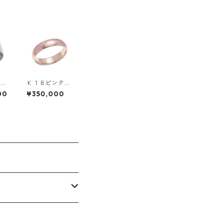
イト
Ｋ１８ピンクゴ
１０
ールド・４ｍｍ
00
¥350,000
丸リ
幅・甲丸リング