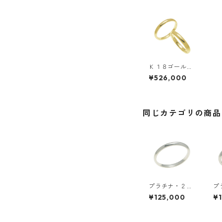
Ｋ１８ゴール
ド・ペアリン
¥526,000
グ・３ｍｍ幅・
甲丸リング
同じカテゴリの商品
プラチナ・２ｍ
プ
ｍ幅・甲丸リン
ｍ
¥125,000
¥
グ
グ