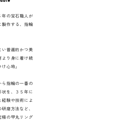
lable
５年の宝石職人が
に製作する、指輪
ない普遍的かつ美
何より身に着け続
つけ心地」
から指輪の一番の
形状を、３５年に
た経験や技術によ
の研磨方法など、
究極の甲丸リング