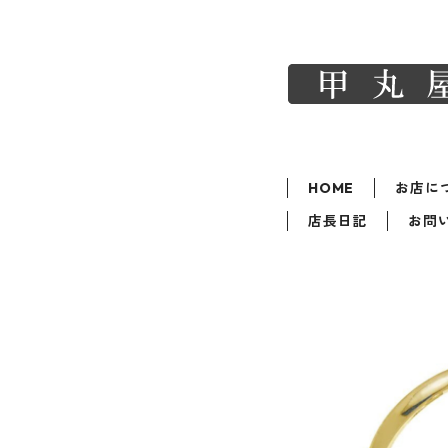
HOME
お店に
店長日記
お問