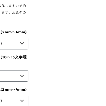
製作しますので約
ります。お急ぎの
2mm〜4mm)
須）
10〜15文字程
2mm〜4mm)
須）