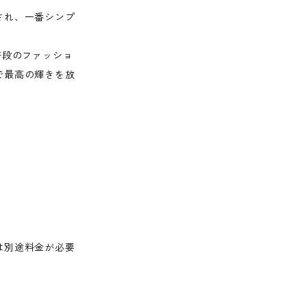
され、一番シンプ
普段のファッショ
で最高の輝きを放
は別途料金が必要