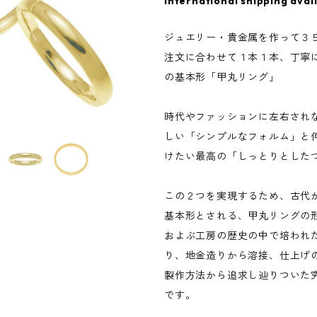
International shipping avai
ジュエリー・貴金属を作って３
注文に合わせて１本１本、丁寧
の基本形「甲丸リング」
時代やファッションに左右され
しい「シンプルなフォルム」と
けたい最高の「しっとりとした
この２つを実現するため、古代
基本形とされる、甲丸リングの
およぶ工房の歴史の中で培われ
り、地金造りから溶接、仕上げ
製作方法から追求し辿りついた
です。