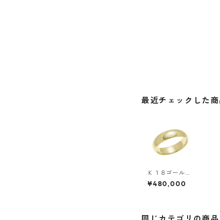
最近チェックした商
Ｋ１８ゴール
ド・５ｍｍ幅・
¥480,000
甲丸リング
同じカテゴリの商品