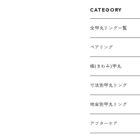
CATEGORY
全甲丸リング一覧
ペアリング
2mm幅
極(きわみ)甲丸
3mm幅
寸法別甲丸リング
4mm幅
2mm幅
地金別甲丸リング
5mm幅
3mm幅
プラチナ900
アフターケア