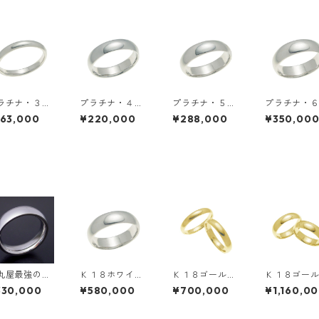
ラチナ・３ｍ
プラチナ・４ｍ
プラチナ・５ｍ
プラチナ・
幅・甲丸リン
ｍ幅・甲丸リン
ｍ幅・甲丸リン
ｍ幅・甲丸
163,000
¥220,000
¥288,000
¥350,00
グ
グ
グ
丸屋最強の結
Ｋ１８ホワイト
Ｋ１８ゴール
Ｋ１８ゴー
指輪「極（き
ゴールド・６ｍ
ド・ペアリン
ド・ペアリ
330,000
¥580,000
¥700,000
¥1,160,0
み）甲丸 ty
ｍ幅・甲丸リン
グ・４ｍｍ幅・
グ・６ｍｍ
 3」
グ
甲丸リング
甲丸リング