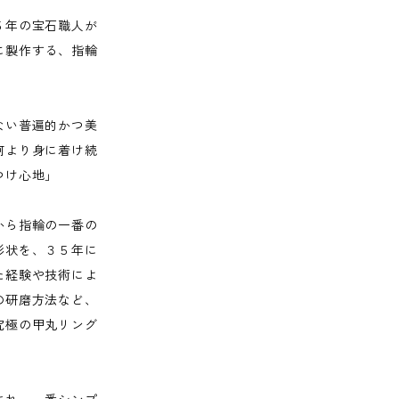
５年の宝石職人が
に製作する、指輪
ない普遍的かつ美
何より身に着け続
つけ心地」
から指輪の一番の
形状を、３５年に
た経験や技術によ
の研磨方法など、
究極の甲丸リング