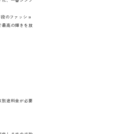
され、一番シンプ
普段のファッショ
で最高の輝きを放
は別途料金が必要