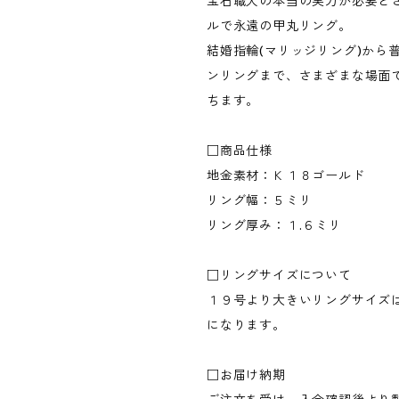
宝石職人の本当の実力が必要と
ルで永遠の甲丸リング。
結婚指輪(マリッジリング)から
ンリングまで、さまざまな場面
ちます。
□商品仕様
地金素材：Ｋ１８ゴールド
リング幅：５ミリ
リング厚み：１.６ミリ
□リングサイズについて
１９号より大きいリングサイズ
になります。
□お届け納期