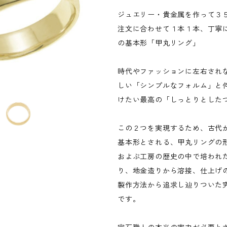
ジュエリー・貴金属を作って３
注文に合わせて１本１本、丁寧
の基本形「甲丸リング」
時代やファッションに左右され
しい「シンプルなフォルム」と
けたい最高の「しっとりとした
この２つを実現するため、古代
基本形とされる、甲丸リングの
およぶ工房の歴史の中で培われ
り、地金造りから溶接、仕上げ
製作方法から追求し辿りついた
です。