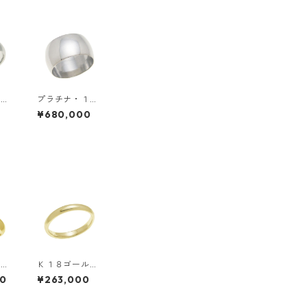
６ｍ
プラチナ・１０
リン
ｍｍ幅・甲丸リ
0
¥680,000
ング
ル
Ｋ１８ゴール
ン
ド・３ｍｍ幅・
00
¥263,000
幅・
甲丸リング