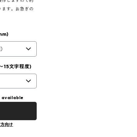
製作しますので約
ります。お急ぎの
m)
須）
〜15文字程度)
 available
の方向け