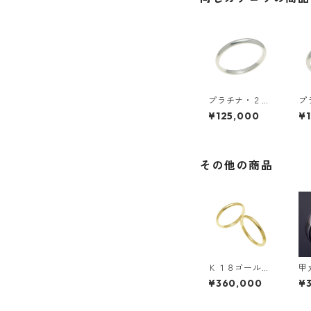
プラチナ・２ｍ
プ
ｍ幅・甲丸リン
ｍ
¥125,000
¥
グ
グ
その他の商品
Ｋ１８ゴール
甲
ド・ペアリン
婚
¥360,000
¥
グ・２ｍｍ幅・
わ
甲丸リング
pe