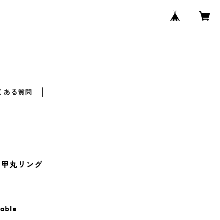
くある質問
・甲丸リング
lable